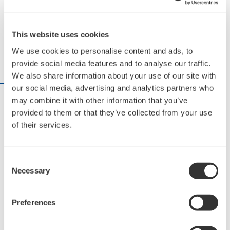
安全な水の持続的な供給のために
1:30
This website uses cookies
Facebook で共有
Xで共有する
電子メールで共有
We use cookies to personalise content and ads, to
provide social media features and to analyse our traffic.
説明
関連動画
We also share information about your use of our site with
our social media, advertising and analytics partners who
may combine it with other information that you’ve
100年以上前にパイオニア精神をもってスタートし
provided to them or that they’ve collected from your use
た横河電機は、現在も多くの課題にチャレンジして
of their services.
おり、環境・社会・お客様の課題に対してサステナ
ブルなソリューションを提供しています。

Consent
Necessary
Selection
横河電機はお客様のプロセスをより良くするため
に、Co-innovationに基づくテクノロジーで変化の
Preferences
激しい世界をリードしてきました。

私たちは協力し合うことによって、世界をより良い