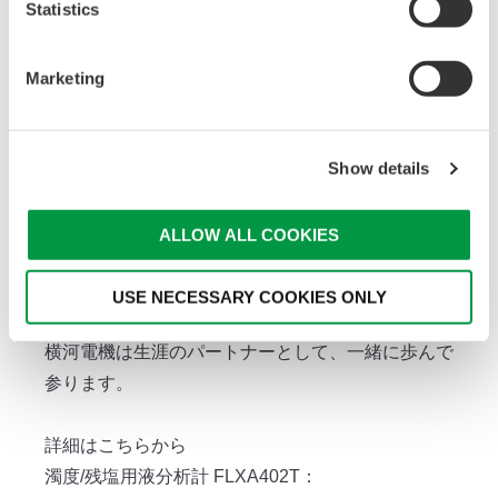
Statistics
ものにできると考えています。

サステナブルな社会を実現するために、水資源は大
Marketing
きな役割を担います。

安全な水道水や飲用水の供給には濁度と残留塩素の
Show details
コントロールが重要です。

横河の分析計はリアルタイムに診断情報を取得し、
ALLOW ALL COOKIES
ランニングコストを削減します。

USE NECESSARY COOKIES ONLY
共に持続可能な未来を創造しませんか。

横河電機は生涯のパートナーとして、一緒に歩んで
参ります。

詳細はこちらから

濁度/残塩用液分析計 FLXA402T：