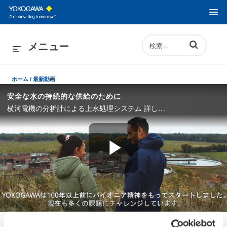
動画の検索語句
メニュー
ホーム /
最新動画
安全な水の持続的な供給のために
横河電機の分析計による上水処理システム 詳しくは、こちらをご覧ください。<www.yokogawa.co.jp/CL-TB/>
Play
Video